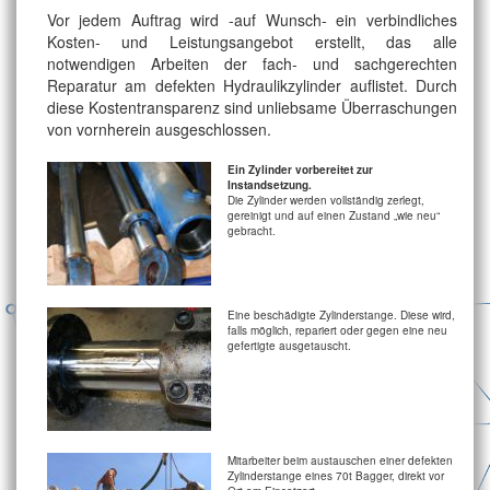
Vor jedem Auftrag wird -auf Wunsch- ein verbindliches
Kosten- und Leistungsangebot erstellt, das alle
notwendigen Arbeiten der fach- und sachgerechten
Reparatur am defekten Hydraulikzylinder auflistet. Durch
diese Kostentransparenz sind unliebsame Überraschungen
von vornherein ausgeschlossen.
Ein Zylinder vorbereitet zur
Instandsetzung.
Die Zylinder werden vollständig zerlegt,
gereinigt und auf einen Zustand „wie neu“
gebracht.
Eine beschädigte Zylinderstange. Diese wird,
falls möglich, repariert oder gegen eine neu
gefertigte ausgetauscht.
Mitarbeiter beim austauschen einer defekten
Zylinderstange eines 70t Bagger, direkt vor